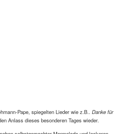
ehmann-Pape, spiegelten Lieder wie z.B..
Danke für
den Anlass dieses besonderen Tages wieder.
d neben selbstgemachter Marmelade und leckeren,