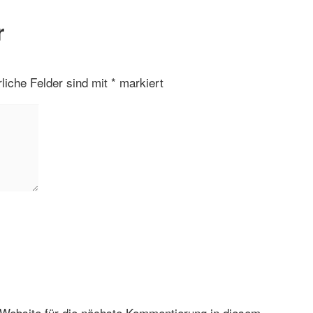
r
rliche Felder sind mit
*
markiert
Website für die nächste Kommentierung in diesem