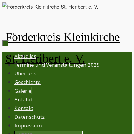
Zum
Inhalt
springen
Förderkreis Kleinkirche
Zum
St. Heribert e. V.
Aktuelles
Inhalt
Termine und Veranstaltungen 2025
springen
Über uns
Geschichte
Galerie
Anfahrt
Kontakt
Datenschutz
Impressum
Suche