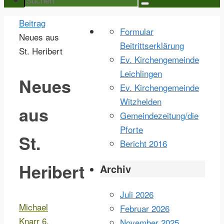
Suchen
nach:
Start
Beitrag
Formular
Neues aus
Beitrittserklärung
St. Heribert
Ev. Kirchengemeinde
Leichlingen
Neues
Ev. Kirchengemeinde
Witzhelden
aus
Gemeindezeitung/die
Pforte
St.
Bericht 2016
Heribert
Archiv
Juli 2026
Michael
Februar 2026
Knarr
6.
November 2025